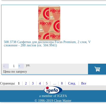
508.3738 Салфетки для диспенсера Focus Premium, 2 слоя, V
сложение - 200 листов (ex. 504.9941)
уп.
-
+
Цена по запросу
Страницы:
1
2
3
4
5
...
8
След.
Все
a member of IGEFA
© 1996–2019 Clean Master