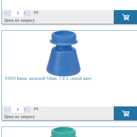
уп.
-
+
Цена по запросу
93103 Бачок запасной Vikan, 1.4 л, синий цвет
уп.
-
+
Цена по запросу