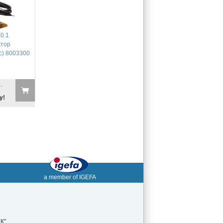
10.1
ктор
) 8003300
.
у!
a member of IGEFA
К"