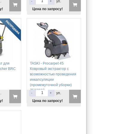
.
-
+
уп.
у!
Цена по запросу!
т для
TASKI - Procarpet 45
rcher BRC
Ковровый экстрактор с
возможностью проведения
инкапсуляции
(промежуточной уборки)
7522027
.
-
+
уп.
у!
Цена по запросу!