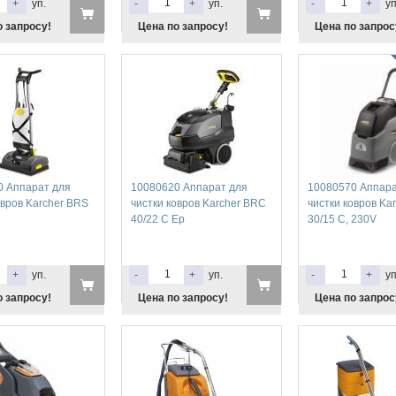
+
уп.
-
+
уп.
-
+
уп
о запросу!
Цена по запросу!
Цена по запрос
0 Аппарат для
10080620 Аппарат для
10080570 Аппара
овров Karcher BRS
чистки ковров Karcher BRC
чистки ковров Ka
40/22 С Ep
30/15 C, 230V
+
уп.
-
+
уп.
-
+
уп
о запросу!
Цена по запросу!
Цена по запрос