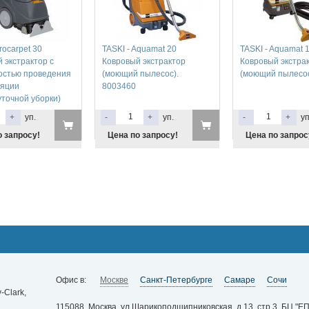
rocarpet 30
TASKI - Aquamat 20
TASKI - Aquamat 
 экстрактор с
Ковровый экстрактор
Ковровый экстра
остью проведения
(моющий пылесос).
(моющий пылесос
ляции
8003460
точной уборки)
+
уп.
-
+
уп.
-
+
уп
о запросу!
Цена по запросу!
Цена по запрос
Офис в:
Москве
Санкт-Петербурге
Самаре
Сочи
Clark,
115088, Москва, ул.Шарикоподшипниковская, д.13, стр.3, БЦ "ЕП