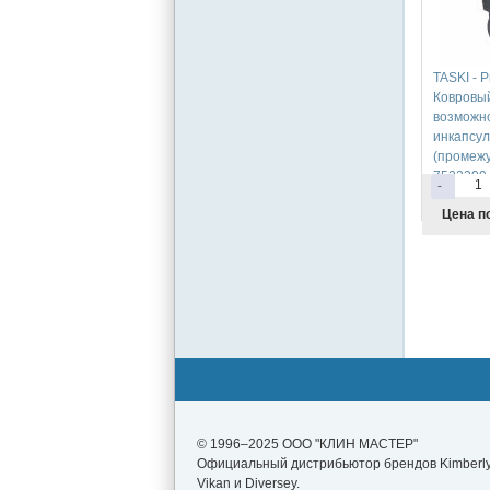
TASKI - P
Ковровый
возможн
инкапсу
(промежу
7522309
-
Цена п
© 1996–2025 ООО "КЛИН МАСТЕР"
Официальный дистрибьютор брендов Kimberly-
Vikan и Diversey.