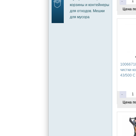
-
корзины и контейнеры
Цена п
для отходов. Мешки
для мусора
1006671
чистки к
43/500 C
-
Цена п