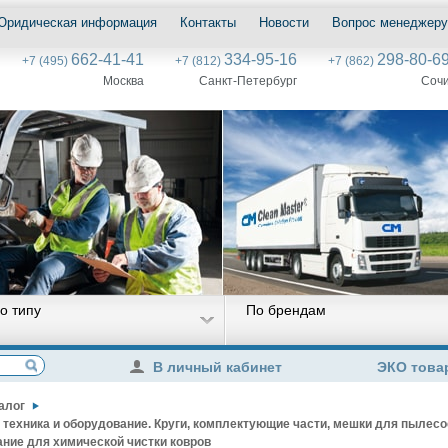
Юридическая информация
Контакты
Новости
Вопрос менеджеру
662-41-41
334-95-16
298-80-6
+7 (495)
+7 (812)
+7 (862)
Москва
Санкт-Петербург
Соч
о типу
По брендам
В личный кабинет
ЭКО това
алог
 техника и оборудование. Круги, комплектующие части, мешки для пылес
ние для химической чистки ковров