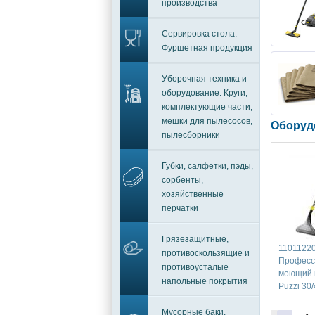
производства
Сервировка стола.
Фуршетная продукция
Уборочная техника и
оборудование. Круги,
комплектующие части,
мешки для пылесосов,
Оборуд
пылесборники
Губки, салфетки, пэды,
сорбенты,
хозяйственные
перчатки
Грязезащитные,
1101122
противоскользящие и
Професс
противоусталые
моющий 
напольные покрытия
Puzzi 30/
Мусорные баки,