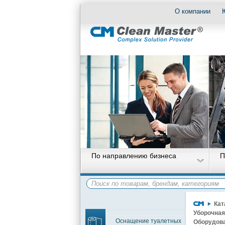
О компании
По направлению бизнеса
П
Кат
Уборочная
Оснащение туалетных
Оборудова