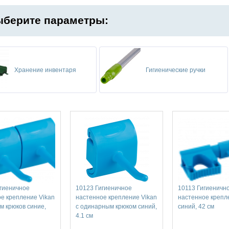
берите параметры:
Хранение инвентаря
Гигиенические ручки
гиеничное
10123 Гигиеничное
10113 Гигиенично
е крепление Vikan
настенное крепление Vikan
настенное крепл
м крюков синие,
с одинарным крюком синий,
синий, 42 см
4.1 см