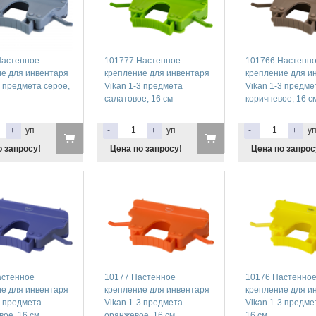
Настенное
101777 Настенное
101766 Настенн
е для инвентаря
крепление для инвентаря
крепление для и
3 предмета серое,
Vikan 1-3 предмета
Vikan 1-3 предме
салатовое, 16 см
коричневое, 16 с
+
уп.
-
+
уп.
-
+
уп
о запросу!
Цена по запросу!
Цена по запрос
астенное
10177 Настенное
10176 Настенно
е для инвентаря
крепление для инвентаря
крепление для и
3 предмета
Vikan 1-3 предмета
Vikan 1-3 предме
ое, 16 см
оранжевое, 16 см
16 см