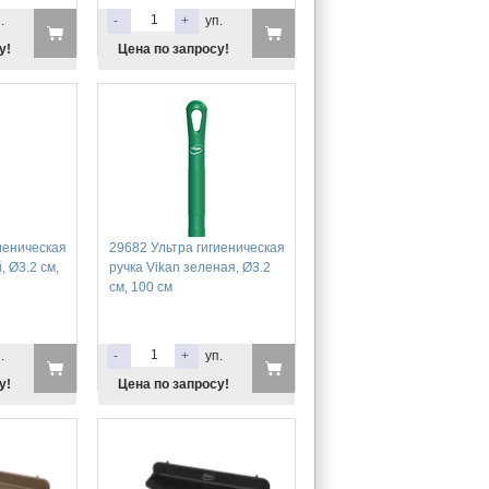
.
-
+
уп.
у!
Цена по запросу!
иеническая
29682 Ультра гигиеническая
, Ø3.2 см,
ручка Vikan зеленая, Ø3.2
см, 100 см
.
-
+
уп.
у!
Цена по запросу!