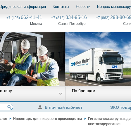
Юридическая информация
Контакты
Новости
Вопрос менеджеру
662-41-41
334-95-16
298-80-6
+7 (495)
+7 (812)
+7 (862)
Москва
Санкт-Петербург
Соч
о типу
По брендам
В личный кабинет
ЭКО това
алог
Инвентарь для пищевого производства
Гигиенические ручки, д
цветокодирования