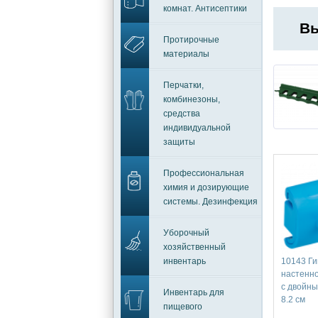
комнат. Антисептики
Вы
Протирочные
материалы
Перчатки,
комбинезоны,
средства
индивидуальной
защиты
Профессиональная
химия и дозирующие
системы. Дезинфекция
Уборочный
хозяйственный
инвентарь
10143 Ги
настенно
c двойны
Инвентарь для
8.2 см
пищевого