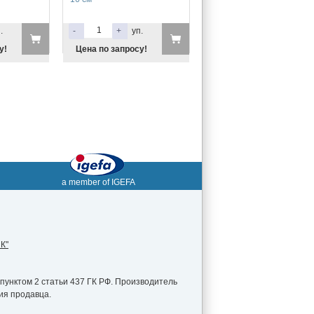
.
-
+
уп.
у!
Цена по запросу!
a member of IGEFA
К"
пунктом 2 статьи 437 ГК РФ. Производитель
ия продавца.