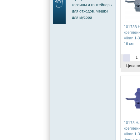
корзины и контейнеры
для отходов. Мешки
для мусора
101788 
креплени
Vikan 1-
16 см
-
Цена п
10178 Н
креплени
Vikan 1-
фиолетов