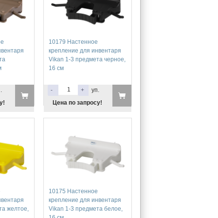
ое
10179 Настенное
нвентаря
крепление для инвентаря
та
Vikan 1-3 предмета черное,
м
16 см
.
-
+
уп.
у!
Цена по запросу!
е
10175 Настенное
нвентаря
крепление для инвентаря
та желтое,
Vikan 1-3 предмета белое,
16 см