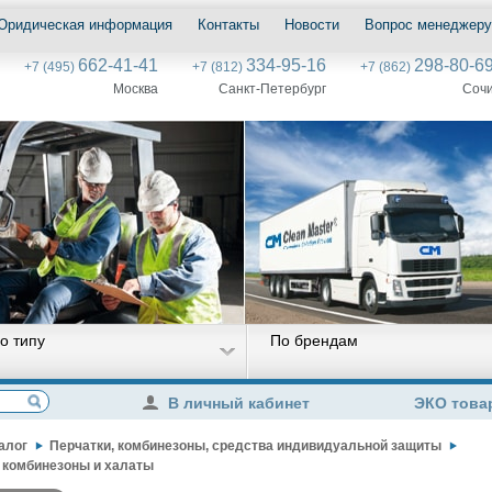
Юридическая информация
Контакты
Новости
Вопрос менеджеру
662-41-41
334-95-16
298-80-6
+7 (495)
+7 (812)
+7 (862)
Москва
Санкт-Петербург
Соч
о типу
По брендам
В личный кабинет
ЭКО това
алог
Перчатки, комбинезоны, средства индивидуальной защиты
комбинезоны и халаты