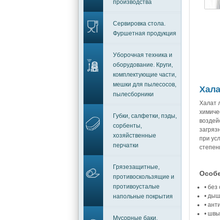
производства
Сервировка стола.
Фуршетная продукция
Уборочная техника и
оборудование. Круги,
комплектующие части,
мешки для пылесосов,
Хала
пылесборники
Халат 
химиче
Губки, салфетки, пэды,
воздей
сорбенты,
загряз
хозяйственные
при ус
перчатки
степен
Грязезащитные,
Особе
противоскользящие и
противоусталые
• без
• ды
напольные покрытия
• ан
• швы
Мусорные баки,