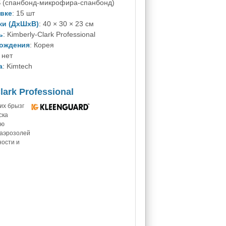
S (спанбонд-микрофира-спанбонд)
овке
: 15 шт
ки (ДхШхВ)
: 40 × 30 × 23 см
ь
: Kimberly-Clark Professional
хождения
: Корея
: нет
а
: Kimtech
ark Professional
их брызг
ска
ию
 аэрозолей
ности и