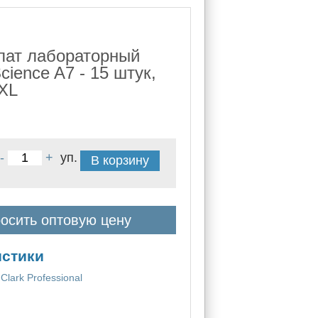
лат лабораторный
cience A7 - 15 штук,
XL
-
+
уп.
В корзину
осить оптовую цену
истики
Clark Professional