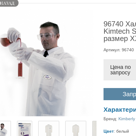
96740 Ха
Kimtech S
размер X
Артикул: 96740
Цена по
запросу
Запр
Характер
Бренд:
Kimberly 
Цвет
: белый