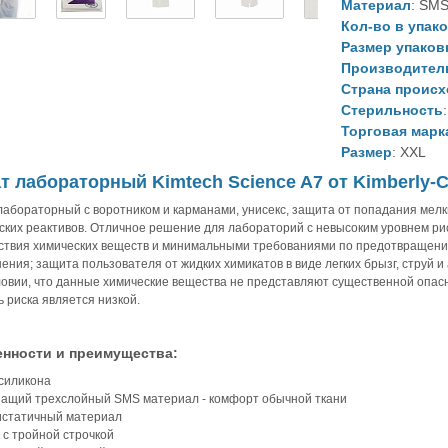
Материал
: SM
Кол-во в упак
Размер упаков
Производител
Страна проис
Стерильность
Торговая марк
Размер
: XXL
т лабораторный Kimtech Science A7 от Kimberly-Cl
лабораторный с воротником и карманами, унисекс, защита от попадания мелк
ских реактивов. Отличное решение для лабораторий с невысоким уровнем ри
ствия химических веществ и минимальными требованиями по предотвращен
нения; защита пользователя от жидких химикатов в виде легких брызг, струй и
ловии, что данные химические вещества не представляют существенной опас
ь риска является низкой.
нности и преимущества:
 силикона
шащий трехслойный SMS материал - комфорт обычной ткани
тистатичный материал
 с тройной строчкой